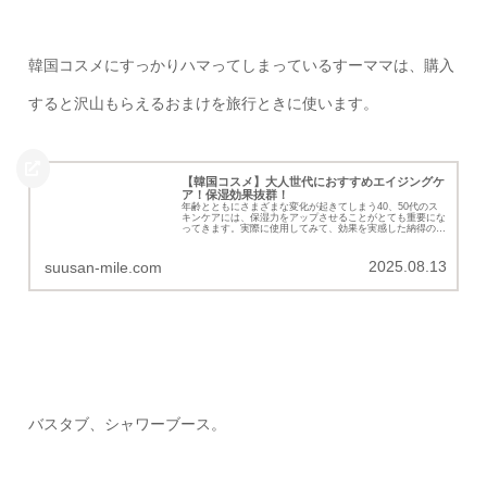
韓国コスメにすっかりハマってしまっているすーママは、購入
すると沢山もらえるおまけを旅行ときに使います。
【韓国コスメ】大人世代におすすめエイジングケ
ア！保湿効果抜群！
年齢とともにさまざまな変化が起きてしまう40、50代のス
キンケアには、保湿力をアップさせることがとても重要にな
ってきます。実際に使用してみて、効果を実感した納得のお
すすめコスメを厳選しました。
2025.08.13
suusan-mile.com
バスタブ、シャワーブース。