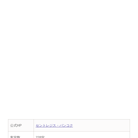
公式HP
セントレジス・バンコク
客室数
228室