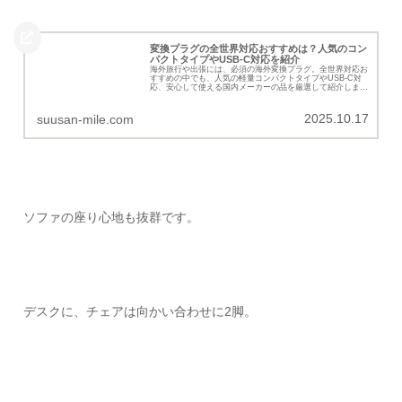
変換プラグの全世界対応おすすめは？人気のコン
パクトタイプやUSB-C対応を紹介
海外旅行や出張には、必須の海外変換プラグ。全世界対応お
すすめの中でも、人気の軽量コンパクトタイプやUSB-C対
応、安心して使える国内メーカーの品を厳選して紹介しま
す。
2025.10.17
suusan-mile.com
ソファの座り心地も抜群です。
デスクに、チェアは向かい合わせに2脚。