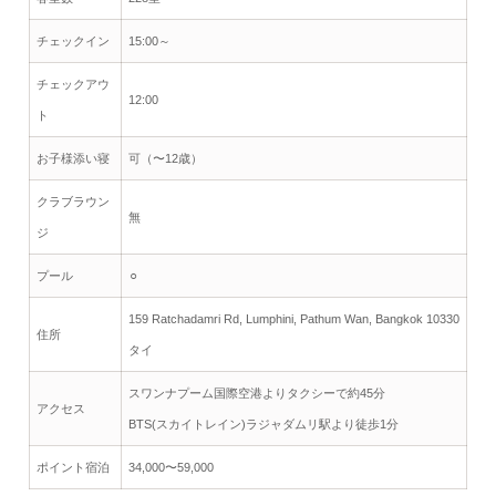
チェックイン
15:00～
チェックアウ
12:00
ト
お子様添い寝
可（〜12歳）
クラブラウン
無
ジ
プール
⚪︎
159 Ratchadamri Rd, Lumphini, Pathum Wan, Bangkok 10330
住所
タイ
スワンナプーム国際空港よりタクシーで約45分
アクセス
BTS(スカイトレイン)ラジャダムリ駅より徒歩1分
ポイント宿泊
34,000〜59,000