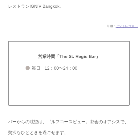
レストランIGNIV Bangkok。
引用 :
セントレジス・
営業時間「The St. Regis Bar」
毎日 12：00〜24：00
バーからの眺望は、ゴルフコースビュー。都会のオアシスで、
贅沢なひとときを過ごせます。