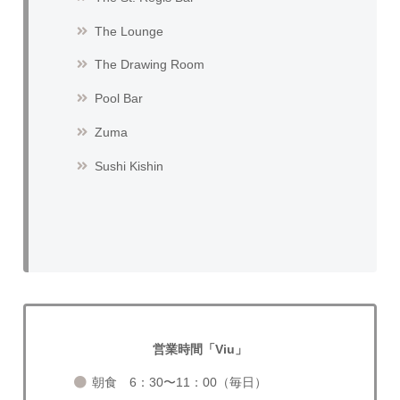
The Lounge
The Drawing Room
Pool Bar
Zuma
Sushi Kishin
営業時間「Viu」
朝食 6：30〜11：00（毎日）