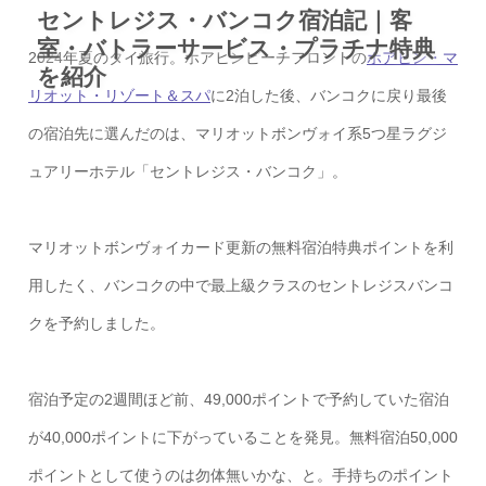
セントレジス・バンコク宿泊記｜客
室・バトラーサービス・プラチナ特典
2024年夏のタイ旅行。ホアヒンビーチフロントの
ホアヒン・マ
を紹介
リオット・リゾート＆スパ
に2泊した後、バンコクに戻り最後
の宿泊先に選んだのは、マリオットボンヴォイ系5つ星ラグジ
ュアリーホテル「セントレジス・バンコク」。
マリオットボンヴォイカード更新の無料宿泊特典ポイントを利
用したく、バンコクの中で最上級クラスのセントレジスバンコ
クを予約しました。
宿泊予定の2週間ほど前、49,000ポイントで予約していた宿泊
が40,000ポイントに下がっていることを発見。無料宿泊50,000
ポイントとして使うのは勿体無いかな、と。手持ちのポイント