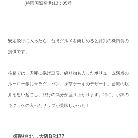
(桃園国際空港)13：05着
安定飛行に入ったら、台湾グルメを楽しめると評判の機内食の
提供です。
往路では、煮卵に揚げ豆腐、練り物も入ったボリューム満点の
ルーロー飯にサラダ、パン、抹茶ケーキのデザート。台湾の駅
弁を思い起こし、旅行の気分が盛り上がります。特に、小鉢の
キクラゲの入ったサラダが美味しかった！
復路/台北→大阪BR177