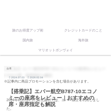
旅のお得度アップ術
クレジットカードのこと
国内旅
海外旅
マリオットボンヴォイ
台湾
2024.07.03
2026.02.04
※記事内に商品プロモーションを含む場合があります。
【搭乗記】エバー航空B787-10エコノ
ミーの座席をレビュー｜おすすめの
2024年6月に行った台北旅行では、エバー航空を利用しまし
席・座席指定も解説
た。