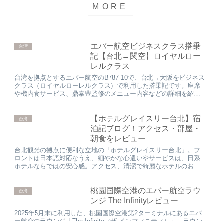
エバー航空ビジネスクラス搭乗
台湾
記【台北→関空】ロイヤルロー
レルクラス
台湾を拠点とするエバー航空のB787-10で、台北→大阪をビジネス
クラス（ロイヤルローレルクラス）で利用した搭乗記です。座席
や機内食サービス、鼎泰豊監修のメニュー内容などの詳細を紹介
いたします。
【ホテルグレイスリー台北】宿
台湾
泊記ブログ！アクセス・部屋・
朝食をレビュー
台北観光の拠点に便利な立地の「ホテルグレイスリー台北」。フ
ロントは日本語対応なうえ、細やかな心遣いやサービスは、日系
ホテルならではの安心感。アクセス、清潔で綺麗なホテルのお部
屋、朝食を詳しくレビューします。
桃園国際空港のエバー航空ラウ
台湾
ンジ The Infinityレビュー
2025年5月末に利用した、桃園国際空港第2ターミナルにあるエバ
ー航空のラウンジ「The Infinity（ザ インフィニティ）」。ラウン