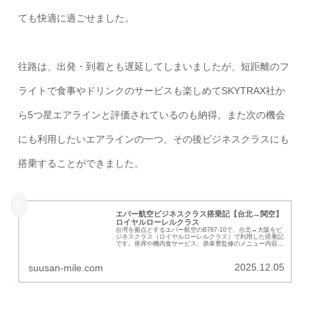
ても快適に過ごせました。
往路は、出発・到着とも遅延してしまいましたが、短距離のフ
ライトで食事やドリンクのサービスも楽しめてSKYTRAX社か
ら5つ星エアラインと評価されているのも納得。また次の機会
にも利用したいエアラインの一つ、その後ビジネスクラスにも
搭乗することができました。
エバー航空ビジネスクラス搭乗記【台北→関空】
ロイヤルローレルクラス
台湾を拠点とするエバー航空のB787-10で、台北→大阪をビ
ジネスクラス（ロイヤルローレルクラス）で利用した搭乗記
です。座席や機内食サービス、鼎泰豊監修のメニュー内容な
どの詳細を紹介いたします。
2025.12.05
suusan-mile.com