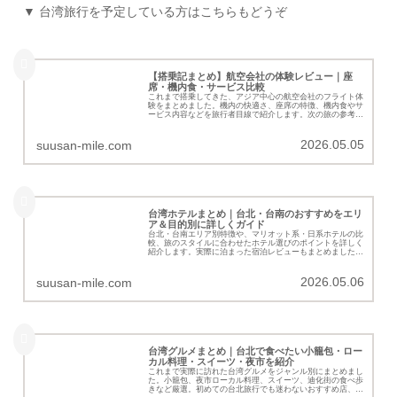
▼ 台湾旅行を予定している方はこちらもどうぞ
【搭乗記まとめ】航空会社の体験レビュー｜座
席・機内食・サービス比較
これまで搭乗してきた、アジア中心の航空会社のフライト体
験をまとめました。機内の快適さ、座席の特徴、機内食やサ
ービス内容などを旅行者目線で紹介します。次の旅の参考に
どうぞ。
2026.05.05
suusan-mile.com
台湾ホテルまとめ｜台北・台南のおすすめをエリ
ア＆目的別に詳しくガイド
台北・台南エリア別特徴や、マリオット系・日系ホテルの比
較、旅のスタイルに合わせたホテル選びのポイントを詳しく
紹介します。実際に泊まった宿泊レビューもまとめました。
子連れや初めての台湾旅行、どこに泊まろうか迷っている方
の参考になると幸いです。
2026.05.06
suusan-mile.com
台湾グルメまとめ｜台北で食べたい小籠包・ロー
カル料理・スイーツ・夜市を紹介
これまで実際に訪れた台湾グルメをジャンル別にまとめまし
た。小籠包、夜市ローカル料理、スイーツ、迪化街の食べ歩
きなど厳選。初めての台北旅行でも迷わないおすすめ店、旅