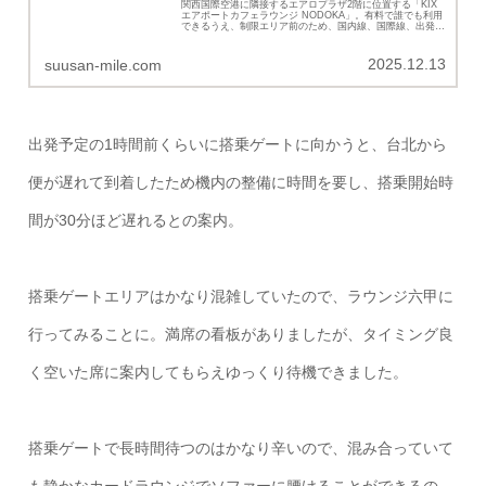
関西国際空港に隣接するエアロプラザ2階に位置する「KIX
エアポートカフェラウンジ NODOKA」。有料で誰でも利用
できるうえ、制限エリア前のため、国内線、国際線、出発
前、到着時いつでも利用可能で利便性高いラウンジの詳細を
まとめました。
2025.12.13
suusan-mile.com
出発予定の1時間前くらいに搭乗ゲートに向かうと、台北から
便が遅れて到着したため機内の整備に時間を要し、搭乗開始時
間が30分ほど遅れるとの案内。
搭乗ゲートエリアはかなり混雑していたので、ラウンジ六甲に
行ってみることに。満席の看板がありましたが、タイミング良
く空いた席に案内してもらえゆっくり待機できました。
搭乗ゲートで長時間待つのはかなり辛いので、混み合っていて