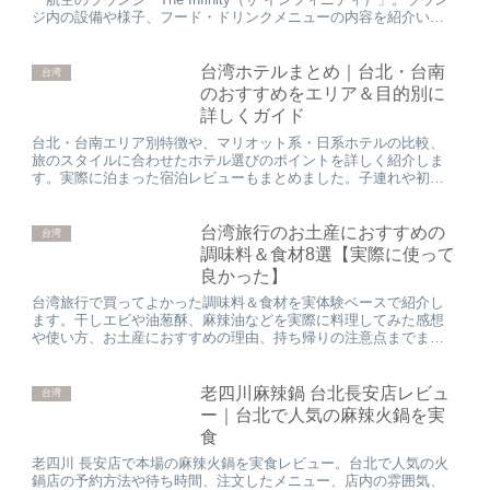
ジ内の設備や様子、フード・ドリンクメニューの内容を紹介いた
します。
台湾ホテルまとめ｜台北・台南
台湾
のおすすめをエリア＆目的別に
詳しくガイド
台北・台南エリア別特徴や、マリオット系・日系ホテルの比較、
旅のスタイルに合わせたホテル選びのポイントを詳しく紹介しま
す。実際に泊まった宿泊レビューもまとめました。子連れや初め
ての台湾旅行、どこに泊まろうか迷っている方の参考になると幸
いです。
台湾旅行のお土産におすすめの
台湾
調味料＆食材8選【実際に使って
良かった】
台湾旅行で買ってよかった調味料＆食材を実体験ベースで紹介し
ます。干しエビや油葱酥、麻辣油などを実際に料理してみた感想
や使い方、お土産におすすめの理由、持ち帰りの注意点までまと
めました。
老四川麻辣鍋 台北長安店レビュ
台湾
ー｜台北で人気の麻辣火鍋を実
食
老四川 長安店で本場の麻辣火鍋を実食レビュー。台北で人気の火
鍋店の予約方法や待ち時間、注文したメニュー、店内の雰囲気、