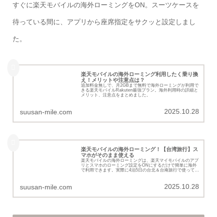
すぐに楽天モバイルの海外ローミングをON。スーツケースを
待っている間に、アプリから座席指定をサクッと設定しまし
た。
楽天モバイルの海外ローミング利用したく乗り換
え！メリットや注意点は？
追加料金無しで、月2GBまで無料で海外ローミングが利用で
きる楽天モバイルRakuten最強プラン。海外利用時の詳細と
メリット、注意点をまとめました。
2025.10.28
suusan-mile.com
楽天モバイルの海外ローミング！【台湾旅行】ス
マホがそのまま使える
楽天モバイルの海外ローミングは、楽天マイモバイルのアプ
リとスマホのローミング設定をONにするだけで簡単に海外
で利用できます。実際に4泊5日の台北＆台南旅行で使ってみ
た楽天モバイルの利用状況と、詳細を紹介していきます。
2025.10.28
suusan-mile.com