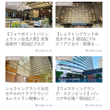
海外宿泊記
海外宿泊記
【フォーポイントバイシ
【シェラトングランド台
ェラトン台北八里】全室
北ホテル 】宿泊記ブロ
温泉付！宿泊記ブログ
グ！アクセス・部屋をレ
ビュー
2025.11.22
2025.11.22
海外宿泊記
海外宿泊記
シェラトングランド台北
【ウェスティングラン
ホテルのクラブラウンジ
デ・スクンビット】バン
＆レストラン朝食レビュ
コク中心地！宿泊記ブロ
ー
グ
2025.11.20
2025.10.04