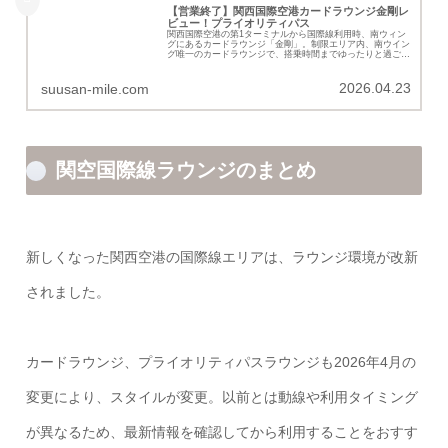
【営業終了】関西国際空港カードラウンジ金剛レ
ビュー！プライオリティパス
関西国際空港の第1ターミナルから国際線利用時、南ウィン
グにあるカードラウンジ「金剛」。制限エリア内、南ウイン
グ唯一のカードラウンジで、搭乗時間までゆったりと過ごせ
ます。ラウンジ金剛の詳細を紹介していきます。
2026.04.23
suusan-mile.com
関空国際線ラウンジのまとめ
新しくなった関西空港の国際線エリアは、ラウンジ環境が改新
されました。
カードラウンジ、プライオリティパスラウンジも
2026年4月の
変更により
、スタイルが変更。
以前とは動線や利用タイミング
が異なるため、最新情報を確認してから利用することをおすす