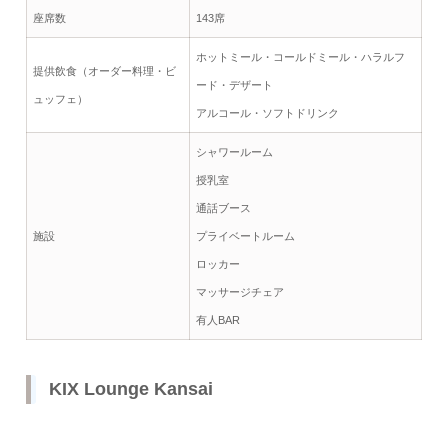
座席数
143席
ホットミール・コールドミール・ハラルフ
提供飲食（オーダー料理・ビ
ード・デザート
ュッフェ）
アルコール・ソフトドリンク
シャワールーム
授乳室
通話ブース
施設
プライベートルーム
ロッカー
マッサージチェア
有人BAR
KIX Lounge Kansai