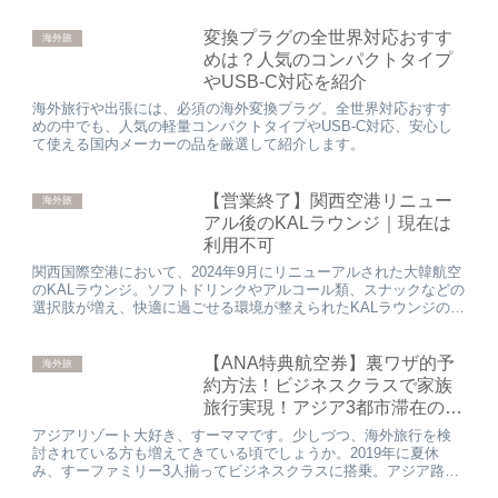
変換プラグの全世界対応おすす
海外旅
めは？人気のコンパクトタイプ
やUSB-C対応を紹介
海外旅行や出張には、必須の海外変換プラグ。全世界対応おすす
めの中でも、人気の軽量コンパクトタイプやUSB-C対応、安心し
て使える国内メーカーの品を厳選して紹介します。
【営業終了】関西空港リニュー
海外旅
アル後のKALラウンジ｜現在は
利用不可
関西国際空港において、2024年9月にリニューアルされた大韓航空
のKALラウンジ。ソフトドリンクやアルコール類、スナックなどの
選択肢が増え、快適に過ごせる環境が整えられたKALラウンジの詳
細を紹介いたします。
【ANA特典航空券】裏ワザ的予
海外旅
約方法！ビジネスクラスで家族
旅行実現！アジア3都市滞在の旅
程！
アジアリゾート大好き、すーママです。少しづつ、海外旅行を検
討されている方も増えてきている頃でしょうか。2019年に夏休
み、すーファミリー3人揃ってビジネスクラスに搭乗。アジア路線
1人63,000マイルで、バンコク→シンガポール→ビンタン島（...