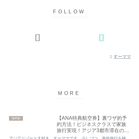
すーママ
【ANA特典航空券】裏ワザ的予
海外旅
約方法！ビジネスクラスで家族
旅行実現！アジア3都市滞在の旅
程！
アジアリゾート大好き、すーママです。少しづつ、海外旅行を検