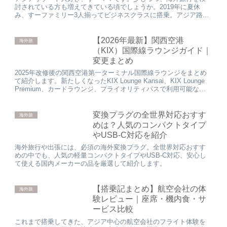
討されている方も増えてきている頃でしょうか。2019年に夏休
み、すーファミリー3人揃ってビジネスクラスに搭乗。アジア路線
1人63,000マイルで、バンコク→シンガポール→ビンタン島（...
【2026年最新】関西空港
海外旅
（KIX）国際線ラウンジガイド｜
変更まとめ
2025年改修後の関西空港第一ターミナル国際線ラウンジをまとめ
て紹介します。新たしくなったKIX Lounge Kansai、KIX Lounge
Premium、カードラウンジ、プライオリティパスで利用可能なラ
ウンジをまとめました。
変換プラグの全世界対応おすす
海外旅
めは？人気のコンパクトタイプ
やUSB-C対応を紹介
海外旅行や出張には、必須の海外変換プラグ。全世界対応おすす
めの中でも、人気の軽量コンパクトタイプやUSB-C対応、安心し
て使える国内メーカーの品を厳選して紹介します。
【搭乗記まとめ】航空会社の体
海外旅
験レビュー｜座席・機内食・サ
ービス比較
これまで搭乗してきた、アジア中心の航空会社のフライト体験を