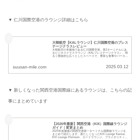
▼ 仁川国際空港のラウンジ詳細はこちら
大韓航空【KALラウンジ】仁川国際空港のプレス
テージクラスレビュー
大韓航空の本拠地である仁川国際空港、第2ターミナルにあ
るビジネスクラスラウンジ（KALプレステージクラス）。明
るく開放的な広々としたスペースで、豊富な食事やバーカウ
ンターも用意されています。KALプレステージクラスの詳細
を紹介いたします。
2025.03.12
suusan-mile.com
▼ 新しくなった関西空港国際線にあるラウンジは、こちらの記
事にまとめています
【2026年最新】関西空港（KIX）国際線ラウンジ
ガイド｜変更まとめ
2025年改修後の関西空港第一ターミナル国際線ラウンジを
まとめて紹介します。新たしくなったKIX Lounge Kansai、
KIX Lounge Premium、カードラウンジ、プライオリティパ