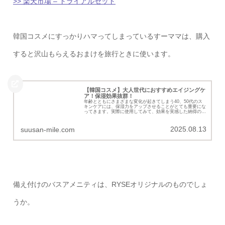
>> 楽天市場 – トライアルセット
韓国コスメにすっかりハマってしまっているすーママは、購入
すると沢山もらえるおまけを旅行ときに使います。
【韓国コスメ】大人世代におすすめエイジングケ
ア！保湿効果抜群！
年齢とともにさまざまな変化が起きてしまう40、50代のス
キンケアには、保湿力をアップさせることがとても重要にな
ってきます。実際に使用してみて、効果を実感した納得のお
すすめコスメを厳選しました。
2025.08.13
suusan-mile.com
備え付けのバスアメニティは、RYSEオリジナルのものでしょ
うか。