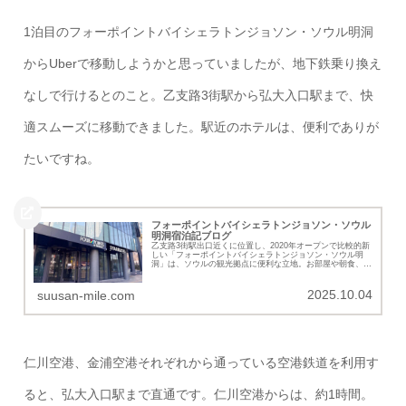
1泊目のフォーポイントバイシェラトンジョソン・ソウル明洞
からUberで移動しようかと思っていましたが、地下鉄乗り換え
なしで行けるとのこと。乙支路3街駅から弘大入口駅まで、快
適スムーズに移動できました。駅近のホテルは、便利でありが
たいですね。
フォーポイントバイシェラトンジョソン・ソウル
明洞宿泊記ブログ
乙支路3街駅出口近くに位置し、2020年オープンで比較的新
しい「フォーポイントバイシェラトンジョソン・ソウル明
洞」は、ソウルの観光拠点に便利な立地。お部屋や朝食、プ
ラチナエリート特典などの詳細を紹介いたします。
2025.10.04
suusan-mile.com
仁川空港、金浦空港それぞれから通っている空港鉄道を利用す
ると、弘大入口駅まで直通です。仁川空港からは、約1時間。