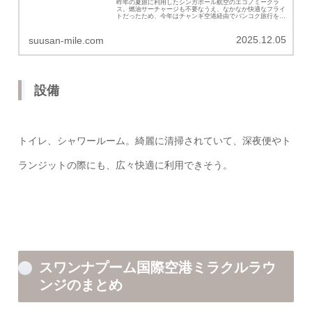
昨年の夏旅に利用したシンガポール航空のエコノミークラ
ス。燃油サーチャージも不要なうえ、なかなか快適なフライ
トだったため、今年はチャンギ空港経由でバンコク旅行を特
典航空券で予約。乗り継ぎ時間30分のフライトもありました
が、大急ぎで慌ただしいト...
2025.12.05
suusan-mile.com
設備
トイレ、シャワールーム。綺麗に清掃されていて、深夜便やト
ランジットの際にも、広々快適に利用できそう。
スワンナプーム国際空港ミラクルラウ
ンジのまとめ