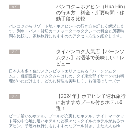
バンコク→ホアヒン（Hua Hin）
タイ
の行き方｜料金・所要時間・移
動手段を比較
バンコクからリゾート地・ホアヒンへの行き方を詳しく解説しま
す。列車・バス・貸切カーチャーターやタクシーの料金と所要時
間を比較し、家族旅行におすすめのアクセス方法を紹介します。
タイバンコク人気店【バーンソ
タイ
ムタム】お洒落で美味しい！レ
ビュー
日本人も多く住むスクンビットエリアにある「バーンソムタ
ム」。種類豊富なソムタムをはじめ、タイ東北部イサーンのお料
理がいただけます。どのお料理も美味しく、お値段はリーズナブ
ル、店舗もとてもお洒落で清潔なおすすめソムタム専門店を紹介
いたします。
【2024年】ホアヒン子連れ旅行
タイ
におすすめプール付きホテル6
選！
ビーチ沿いのホテル、プールが充実したホテル、ナイトマーケッ
ト等の中心地に近いホテルなど様々なスタイルのホテルがあるホ
アヒン。子連れ旅行にもおすすめなプール付き、また大人もゆっ
たりくつろげるリゾートホテル6選をご紹介いたします。