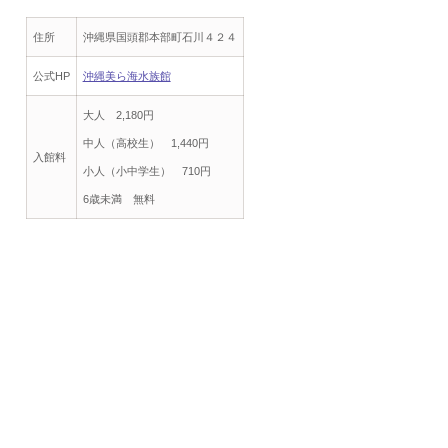
住所
沖縄県国頭郡本部町石川４２４
公式HP
沖縄美ら海水族館
大人 2,180円
中人（高校生） 1,440円
入館料
小人（小中学生） 710円
6歳未満 無料