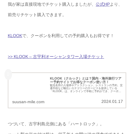
我が家は直接現地でチケット購入しましたが、
公式HP
より、
前売りチケット購入できます。
KLOOK
で、クーポンを利用しての予約購入もお得です！
>> KLOOK – 古宇利オーシャンタワー入場チケット
KLOOK（クルック）とは？国内・海外旅行ツア
ー予約サイトでお得なクーポン使い方！
観光名所の入場券やアトラクション、レストランの予約、交
通手段など幅広いカテゴリーのサービスを提供している
「KLOOK」は、オンラインで手軽に予約ができ、クーポン
コード等でお得に旅を楽します。登録から使い方までを紹介
していきます。
2024.01.17
suusan-mile.com
つづいて、古宇利島北側にある「ハートロック」。