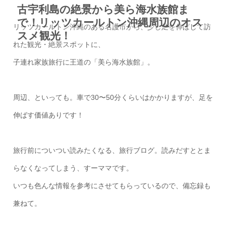
古宇利島の絶景から美ら海水族館ま
で！リッツカールトン沖縄周辺のオス
リッツカールトン沖縄のある名護市から、少し足を伸ばして訪
スメ観光！
れた観光・絶景スポットに、
子連れ家族旅行に王道の「美ら海水族館」。
周辺、といっても。車で30〜50分くらいはかかりますが、足を
伸ばす価値ありです！
旅行前についつい読みたくなる、旅行ブログ。読みだすととま
らなくなってしまう、すーママです。
いつも色んな情報を参考にさせてもらっているので、備忘録も
兼ねて。