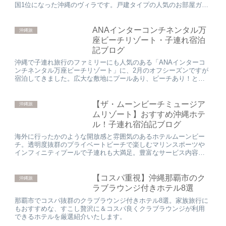
国1位になった沖縄のヴィラです。戸建タイプの人気のお部屋ガー
デンヴィラに宿泊してきましたので、詳細を紹介していきます。
ANAインターコンチネンタル万
沖縄旅
座ビーチリゾート・子連れ宿泊
記ブログ
沖縄で子連れ旅行のファミリーにも人気のある「ANAインターコ
ンチネンタル万座ビーチリゾート」に、2月のオフシーズンですが
宿泊してきました。広大な敷地にプールあり、ビーチあり！と。
子供向けの施設もそろっていて、家族で楽しめるおすすめのホテ
ル！...
【ザ・ムーンビーチミュージア
沖縄旅
ムリゾート】おすすめ沖縄ホテ
ル！子連れ宿泊記ブログ
海外に行ったかのような開放感と雰囲気のあるホテルムーンビー
チ。透明度抜群のプライベートビーチで楽しむマリンスポーツや
インフィニティプールで子連れも大満足。豊富なサービス内容の
ホテルステイが実現できるクラブラウンジアクセスルームの宿泊
記です。
【コスパ重視】沖縄那覇市のク
沖縄旅
ラブラウンジ付きホテル8選
那覇市でコスパ抜群のクラブラウンジ付きホテル8選。家族旅行に
もおすすめな、すこし贅沢に＆コスパ良くクラブラウンジが利用
できるホテルを厳選紹介いたします。