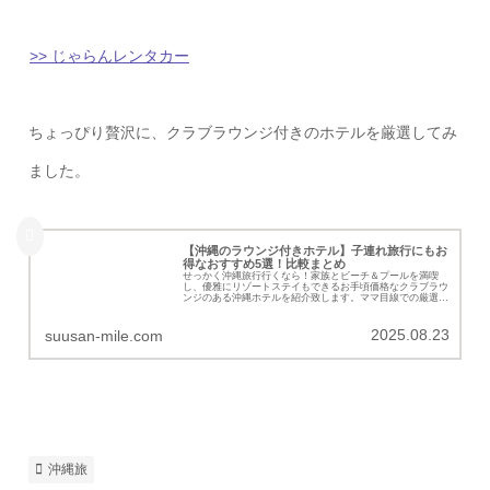
>> じゃらんレンタカー
ちょっぴり贅沢に、クラブラウンジ付きのホテルを厳選してみ
ました。
【沖縄のラウンジ付きホテル】子連れ旅行にもお
得なおすすめ5選！比較まとめ
せっかく沖縄旅行行くなら！家族とビーチ＆プールを満喫
し、優雅にリゾートステイもできるお手頃価格なクラブラウ
ンジのある沖縄ホテルを紹介致します。ママ目線での厳選ホ
テル5選です。
2025.08.23
suusan-mile.com
沖縄旅