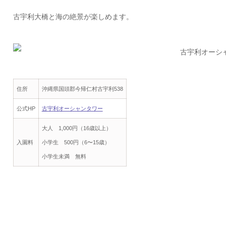
古宇利大橋と海の絶景が楽しめます。
住所
沖縄県国頭郡今帰仁村古宇利538
公式HP
古宇利オーシャンタワー
大人 1,000円（16歳以上）
入園料
小学生 500円（6〜15歳）
小学生未満 無料