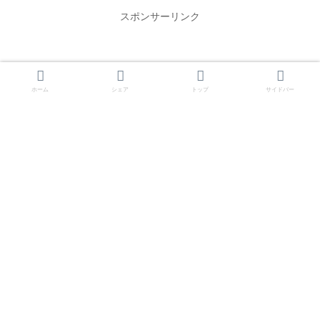
スポンサーリンク
ホーム
シェア
トップ
サイドバー
ホーム
マリオットボンヴォイ
ホテル一覧
プロフィール
プライバシーポリシー
お問い合わせ
© 2021-2026 すーさんファミリーとっておきのマイル旅.