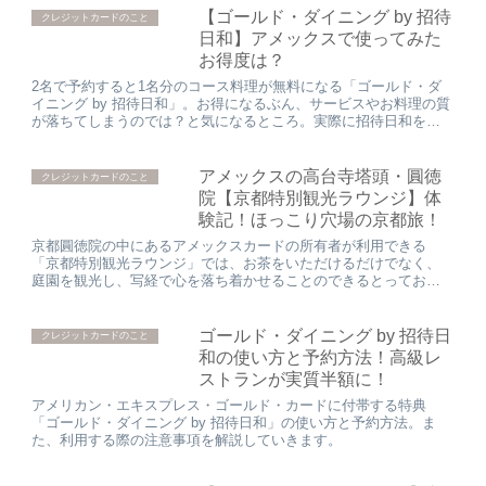
【ゴールド・ダイニング by 招待
クレジットカードのこと
日和】アメックスで使ってみた
お得度は？
2名で予約すると1名分のコース料理が無料になる「ゴールド・ダ
イニング by 招待日和」。お得になるぶん、サービスやお料理の質
が落ちてしまうのでは？と気になるところ。実際に招待日和を利
用してみたお得度を検証してみました。
アメックスの高台寺塔頭・圓徳
クレジットカードのこと
院【京都特別観光ラウンジ】体
験記！ほっこり穴場の京都旅！
京都圓徳院の中にあるアメックスカードの所有者が利用できる
「京都特別観光ラウンジ」では、お茶をいただけるだけでなく、
庭園を観光し、写経で心を落ち着かせることのできるとっておき
の時間を過ごすことができました。穴場のお勧めスポットです！
ゴールド・ダイニング by 招待日
クレジットカードのこと
和の使い方と予約方法！高級レ
ストランが実質半額に！
アメリカン・エキスプレス・ゴールド・カードに付帯する特典
「ゴールド・ダイニング by 招待日和」の使い方と予約方法。ま
た、利用する際の注意事項を解説していきます。