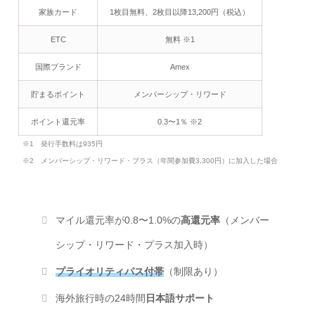
家族カード
1枚目無料、2枚目以降13,200円（税込）
ETC
無料 ※1
国際ブランド
Amex
貯まるポイント
メンバーシップ・リワード
ポイント還元率
0.3〜1％ ※2
※1 発行手数料は935円
※2 メンバーシップ・リワード・プラス（年間参加費3,300円）に加入した場合
マイル還元率が0.8〜1.0%の
高還元率
（メンバー
シップ・リワード・プラス加入時）
プライオリティパス付帯
（制限あり）
海外旅行時の24時間
日本語サポート