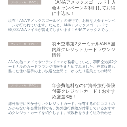
【ANAアメックスゴールド】入
クレジットカードのこと
会キャンペーンを利用してお得
に申込み！
現在「ANAアメックスゴールド」の発行で、お得な入会キャンペ
ーンが行われています。なんと、ANAアメックスゴールドで
68,000ANAマイルが貰えてしまいます！ANAアメックスでも、
18,000ANAマイルです。入会からの一定期間にカードの...
羽田空港第2ターミナル/ANA国
クレジットカードのこと
内線クレジットカードラウンジ
情報
ANAの他エアドゥやソラシドエアが発着している、羽田空港第2タ
ーミナルのカードラウンジ情報をまとめてみました。充電設備も
整った使い勝手のよい快適な空間で、ゆったり搭乗までの時間を
過ごすことができます。
年会費無料なのに海外旅行保険
クレジットカードのこと
付帯クレジットカード！おすす
め厳選3枚！
海外旅行に欠かせないクレジットカード。保有するのにコストの
かからない年会費無料でも、海外旅行保険が付帯しているおすす
めクレジットカードを紹介します。複数枚をうまく組み合わせ、
もしもの時にしっかり備え安心して旅行に出発しましょう。