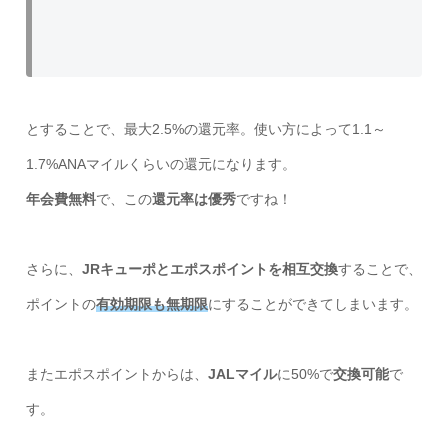
とすることで、最大2.5%の還元率。使い方によって1.1～
1.7%ANAマイルくらいの還元になります。
年会費無料
で、この
還元率は優秀
ですね！
さらに、
JRキューポとエポスポイントを相互交換
することで、
ポイントの
有効期限も無期限
にすることができてしまいます。
またエポスポイントからは、
JALマイル
に50%で
交換可能
で
す。