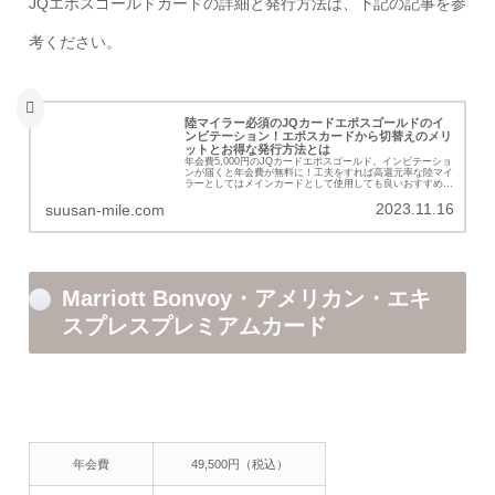
JQエポスゴールドカードの詳細と発行方法は、下記の記事を参
考ください。
陸マイラー必須のJQカードエポスゴールドのイ
ンビテーション！エポスカードから切替えのメリ
ットとお得な発行方法とは
年会費5,000円のJQカードエポスゴールド。インビテーショ
ンが届くと年会費が無料に！工夫をすれば高還元率な陸マイ
ラーとしてはメインカードとして使用しても良いおすすめの
JQカードエポスゴールドの発行を考えているなら、一番お
2023.11.16
得に申込む方法も必見です。
suusan-mile.com
Marriott Bonvoy・アメリカン・エキ
スプレスプレミアムカード
年会費
49,500円（税込）