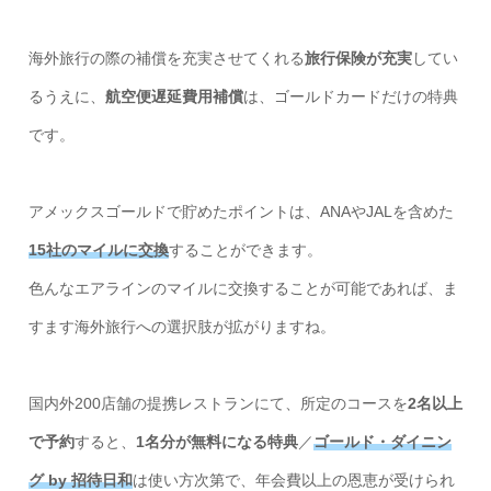
海外旅行の際の補償を充実させてくれる
旅行保険が充実
してい
るうえに、
航空便遅延費用補償
は、ゴールドカードだけの特典
です。
アメックスゴールドで貯めたポイントは、ANAやJALを含めた
15社のマイルに交換
することができます。
色んなエアラインのマイルに交換することが可能であれば、ま
すます海外旅行への選択肢が拡がりますね。
国内外200店舗の提携レストランにて、所定のコースを
2名以上
で予約
すると、
1名分が無料になる特典
／
ゴールド・ダイニン
グ by 招待日和
は使い方次第で、年会費以上の恩恵が受けられ