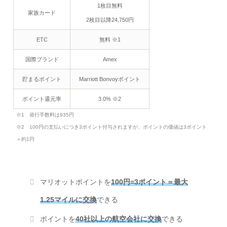
1枚目無料
家族カード
2枚目以降24,750円
ETC
無料 ※1
国際ブランド
Amex
貯まるポイント
Marriott Bonvoyポイント
ポイント還元率
3.0% ※2
※1 発行手数料は935円
※2 100円の支払いにつき3ポイント付与されますが、ポイントの価値は3ポイント
＝約1円
マリオットポイントを
100円=3ポイント＝最大
1.25マイルに交換
できる
ポイントを
40社以上の航空会社に交換
できる