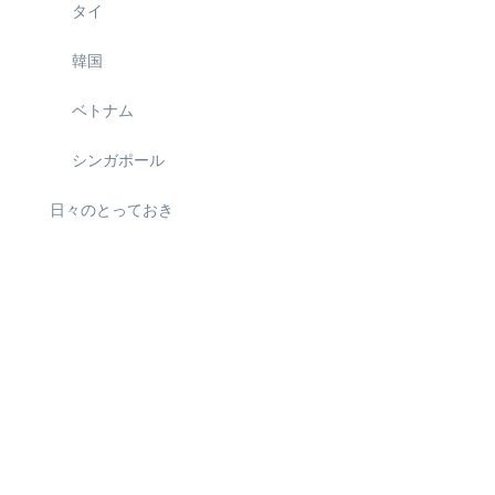
タイ
韓国
ベトナム
シンガポール
日々のとっておき