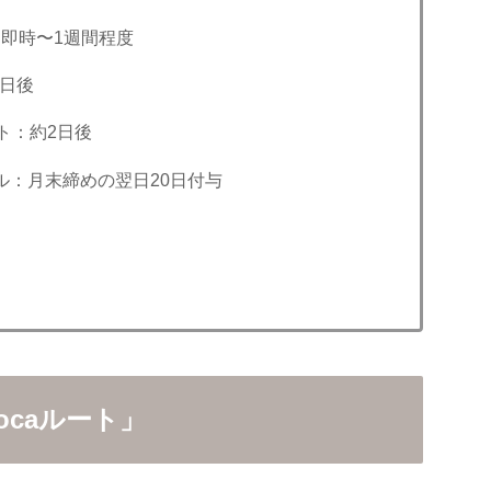
：即時〜1週間程度
3日後
ト：約2日後
イル：月末締めの翌日20日付与
ocaルート」