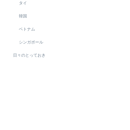
タイ
韓国
ベトナム
シンガポール
日々のとっておき