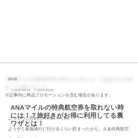
国内旅
2022.05.19
2023.03.08
※記事内に商品プロモーションを含む場合があります。
ANAマイルの特典航空券を取れない時
には！？旅好きがお得に利用してる裏
こつこつと貯めたANAのマイル。
ワザとは！
ようやく家族旅行に行けるくらい貯まったから、さあ特典航空