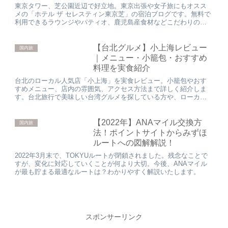
東京タワー、芝公園近辺で好立地。東京出張や女子旅にもオスス
メの「ホテル ザ セレスティン東京芝」の宿泊ブログです。無料で
利用できるラウンジやパティオ、鹿児島産食材などこだわりの朝
食ブッフェの詳細を紹介いたします。
【台北グルメ】小上海レビュー
国内旅
｜メニュー・小籠包・おすすめ
料理を実食紹介
台北のローカル人気店「小上海」を実食レビュー。小籠包やおす
すめメニュー、店内の雰囲気、アクセス方法まで詳しく紹介しま
す。台北旅行で美味しい台湾グルメを探している方や、ローカル
食堂に行ってみたい方にもおすすめです。
【2022年】ANAマイル交換方
国内旅
法！ポイントサイトからみずほ
ルートへの図解解説！
2022年3月末で、TOKYUルートが閉鎖されました。残念なことで
すが、変化に対応していくことが何より大切。今後、ANAマイル
が最も貯まる最適なルートは？わかりやすく解説いたします。
スポンサーリンク