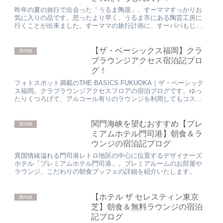
昨年の夏の旅行で出会った「うるま陶器」、すーママすっかりお
気に入りの品です。思ったより早く、うるま市にある陶芸工房に
行くことが出来ました。すーママの旅行計画に、すーパパもじゃ
ーくんも賛同してくれたお陰。うるま市は初めて、那覇空港から
は車（レ...
【ザ・ベーシックス福岡】クラ
国内旅
ブラウンジアクセス宿泊記ブロ
グ！
フォトスポット満載のTHE BASICS FUKUOKA｜ザ・ベーシック
ス福岡。クラブラウンジアクセスフロアの宿泊ブログです。ゆっ
たりくつろげて、アルコール有りのラウンジを利用してもコスパ
抜群。福岡出張での宿泊レビューになります。
関門海峡を望むおすすめ【プレ
国内旅
ミアムホテル門司港】朝食＆ラ
ウンジの宿泊記ブログ
異国情緒溢れる門司港レトロ地区の中心に位置するデザイナーズ
ホテル「プレミアムホテル門司港」。プレミアルームのお部屋や
ラウンジ、こだわりの朝食ブッフェの詳細を紹介いたします。
【ホテル ザ セレスティン東京
国内旅
芝】朝食＆無料ラウンジの宿泊
記ブログ